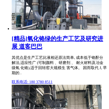
[精品]氧化铬绿的生产工艺及研究进
展 道客巴巴
其优点是生产工艺比液相还原法简单, 成本低于铬酐分
解法,适应性广 (可制颜料 、研磨剂 、 耐火材料及冶金
级氧 化铬),适于回转窑大规模生 害气体。 因而取代 J, 早
期的 .
联系电话: 180 3780 8511