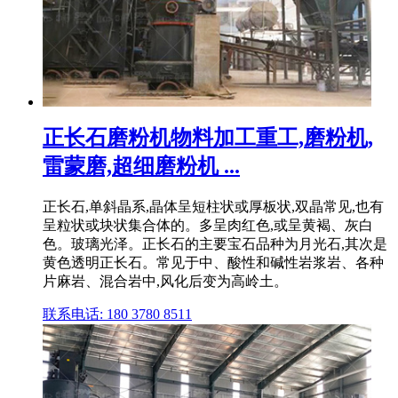
正长石磨粉机物料加工重工,磨粉机,
雷蒙磨,超细磨粉机 ...
正长石,单斜晶系,晶体呈短柱状或厚板状,双晶常见,也有
呈粒状或块状集合体的。多呈肉红色,或呈黄褐、灰白
色。玻璃光泽。正长石的主要宝石品种为月光石,其次是
黄色透明正长石。常见于中、酸性和碱性岩浆岩、各种
片麻岩、混合岩中,风化后变为高岭土。
联系电话: 180 3780 8511