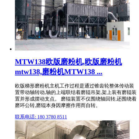
MTW138欧版磨粉机,欧版磨粉机
mtw138,磨粉机MTW138 ...
欧版梯形磨粉机主机工作过程是通过锥齿轮整体传动装
置带动轴转动,轴的上端联结着磨辊吊架,架上装有磨辊装
置并形成摆动支点。 磨辊装置不仅围绕轴回转,还围绕着
磨环公转,磨辊本身因摩擦作用而自转。
联系电话: 180 3780 8511