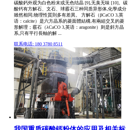
碳酸鈣外观为白色粉末或无色结晶 [9],无臭无味 [10]。碳
酸钙有方解石、文石、球霰石三种同质异形体,化學成分
雖然相同,物理性質則多有差異。 方解石（βCaCO 3,英
语：calcite）是六方晶系的菱面體結構,有兩組交叉的菱
形解理；霰石（λCaCO 3,英语：aragonite）则是斜方晶
系,只有平行長軸的解 ...
联系电话: 180 3780 8511
我国重质碳酸钙粉体的应用及相关标