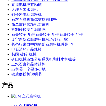
直流电机没有励磁
大理石浆水磨机
斜长岩电动磨粉机
石灰石磨机筒体材质有哪些
简单重钙磨粉机雷蒙机
机制砂检测含泥量吗
石膏转子-配件石膏转子-配件石膏转子-配件
辽宁新型欧版磨粉机MTW178厂家
长条行来自中国的矿石磨粉机叫是 -？
电石渣的产品规模
韩国-破碎-机械
矿山机械市场分析通风机和排水机械等
二水石膏的晶体结构
mr机器一个要多少钱
铁质磨粉机说明书
产品