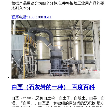
根据产品用途分为四个分标准,并将橡胶工业用产品的要
求列入本分
联系电话: 180 3780 8511
白垩（石灰岩的一种）_百度百科
白垩（chalk）,又称白土粉、白土子、白埴土、白善、白
墡、「白墠」。白垩是一种微细的碳酸钙的沉积物,是方