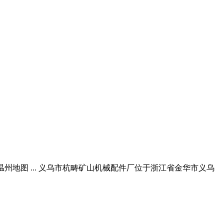
温州地图 ... 义乌市杭畴矿山机械配件厂位于浙江省金华市义乌