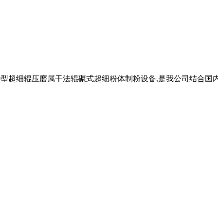
000型超细辊压磨属干法辊碾式超细粉体制粉设备,是我公司结合