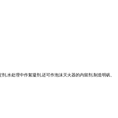
沉淀剂,水处理中作絮凝剂,还可作泡沫灭火器的内留剂,制造明矾、