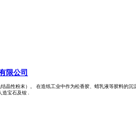
有限公司
,为白色结晶性粉末）。 在造纸工业中作为松香胶、蜡乳液等胶料的
造宝石及铵 .