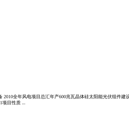
体设备 2010全年风电项目总汇年产600兆瓦晶体硅太阳能光伏
项目性质 ...