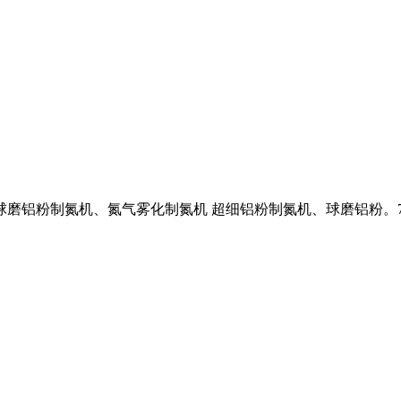
球磨铝粉制氮机、氮气雾化制氮机 超细铝粉制氮机、球磨铝粉。7