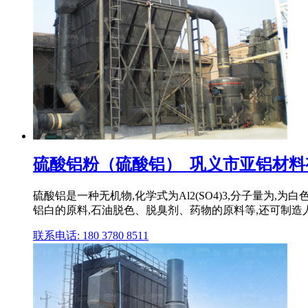
硫酸铝粉（硫酸铝）_巩义市亚铝材料
硫酸铝是一种无机物,化学式为Al2(SO4)3,分子量为
铝白的原料,石油脱色、脱臭剂、药物的原料等,还可制造人
联系电话: 180 3780 8511