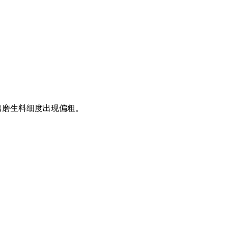
出磨生料细度出现偏粗。