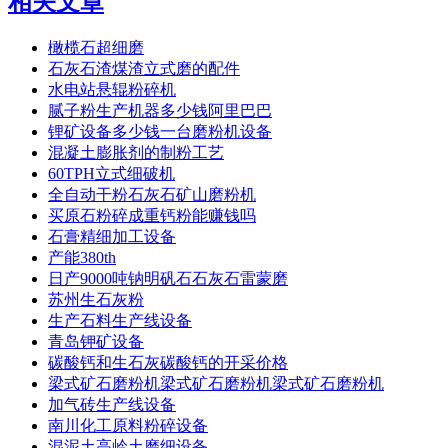
相关文章
橄榄石超细磨
石灰石渣煤渣立式磨的配件
水电站悬辊粉碎机
腻子粉生产机器多少钱阿里巴巴
锂矿设备多少钱一台磨粉机设备
混凝土膨胀剂的制粉工艺
60TPH立式细破机
全自动干粉石灰石矿山磨粉机
买原石粉碎成重钙粉能赚钱吗
石膏精细加工设备
产能380th
日产9000吨钠明矾石石灰石雷蒙磨
苏州生石灰粉
生产石料生产线设备
青岛钾矿设备
碳酸钙和生石灰碳酸钙的开采价格
梁式矿石磨粉机梁式矿石磨粉机梁式矿石磨粉机
加气砖生产线设备
南川化工原料粉碎设备
混泥土高岭土磨细设备