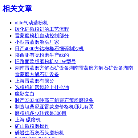
相关文章
nitto气动选粉机
碳化硅微粉进的工艺流程
雷蒙磨粉机自动控制部分
小型雷蒙磨源头厂家
日产4000方钴橄榄石细碎制沙机
陕西哪有卖粉磨生产线的
旧路面欧版磨粉机MTW型号
湖南雷蒙磨方解石矿设备湖南雷蒙磨方解石矿设备湖南
雷蒙磨方解石矿设备
上海雷蒙磨有限公
选粉机锥形齿轮上什么油
魔影立白
时产230340吨高三斜霞石预粉磨设备
制造坦桑尼亚雷蒙磨价格机哪儿有买
磨粉机多少转速是300目
上海 碾磨机
矿山微粉磨操作
砾岩生石灰石头磨粉机