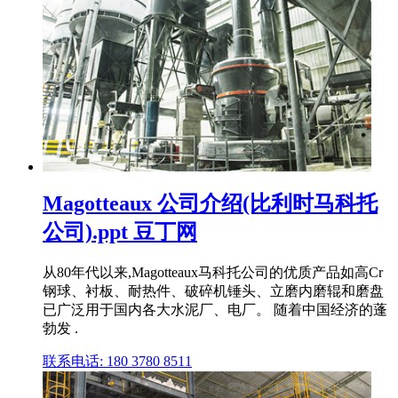
Magotteaux 公司介绍(比利时马科托
公司).ppt 豆丁网
从80年代以来,Magotteaux马科托公司的优质产品如高Cr
钢球、衬板、耐热件、破碎机锤头、立磨内磨辊和磨盘
已广泛用于国内各大水泥厂、电厂。 随着中国经济的蓬
勃发 .
联系电话: 180 3780 8511