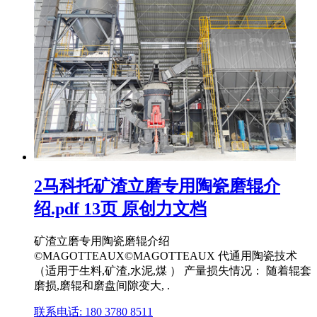
2马科托矿渣立磨专用陶瓷磨辊介
绍.pdf 13页 原创力文档
矿渣立磨专用陶瓷磨辊介绍
©MAGOTTEAUX©MAGOTTEAUX 代通用陶瓷技术
（适用于生料,矿渣,水泥,煤 ） 产量损失情况： 随着辊套
磨损,磨辊和磨盘间隙变大, .
联系电话: 180 3780 8511