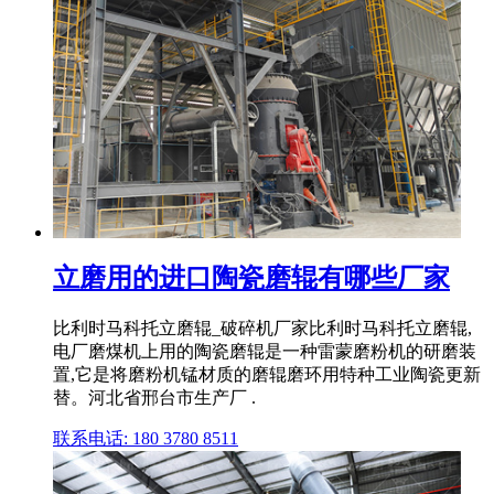
立磨用的进口陶瓷磨辊有哪些厂家
比利时马科托立磨辊_破碎机厂家比利时马科托立磨辊,
电厂磨煤机上用的陶瓷磨辊是一种雷蒙磨粉机的研磨装
置,它是将磨粉机锰材质的磨辊磨环用特种工业陶瓷更新
替。河北省邢台市生产厂 .
联系电话: 180 3780 8511