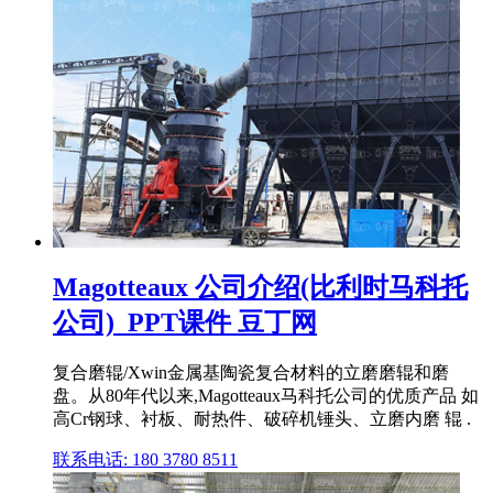
Magotteaux 公司介绍(比利时马科托
公司)_PPT课件 豆丁网
复合磨辊/Xwin金属基陶瓷复合材料的立磨磨辊和磨
盘。从80年代以来,Magotteaux马科托公司的优质产品 如
高Cr钢球、衬板、耐热件、破碎机锤头、立磨内磨 辊 .
联系电话: 180 3780 8511