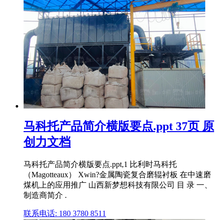
马科托产品简介横版要点.ppt 37页 原
创力文档
马科托产品简介横版要点.ppt,1 比利时马科托
（Magotteaux） Xwin?金属陶瓷复合磨辊衬板 在中速磨
煤机上的应用推广 山西新梦想科技有限公司 目 录 一、
制造商简介 .
联系电话: 180 3780 8511