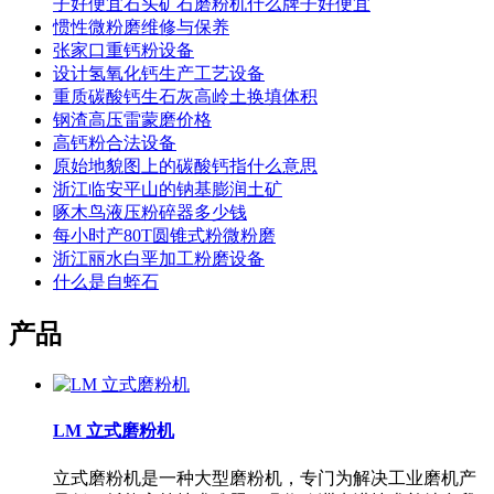
子好便宜石头矿石磨粉机什么牌子好便宜
惯性微粉磨维修与保养
张家口重钙粉设备
设计氢氧化钙生产工艺设备
重质碳酸钙生石灰高岭土换填体积
钢渣高压雷蒙磨价格
高钙粉合法设备
原始地貌图上的碳酸钙指什么意思
浙江临安平山的钠基膨润土矿
啄木鸟液压粉碎器多少钱
每小时产80T圆锥式粉微粉磨
浙江丽水白垩加工粉磨设备
什么是自蛭石
产品
LM 立式磨粉机
立式磨粉机是一种大型磨粉机，专门为解决工业磨机产