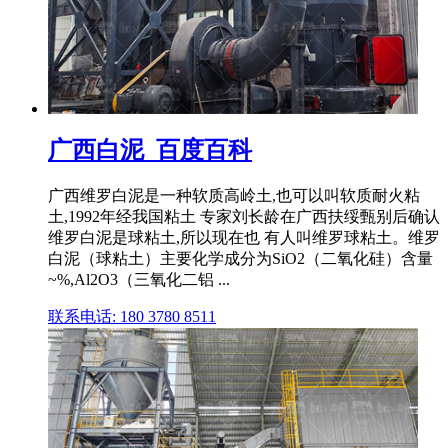
广西白泥_百度百科
广西维罗白泥是一种软质高岭土,也可以叫软质耐火粘
土,1992年经我国粘土 专家刘长龄在广西扶绥甄别后确认
维罗白泥是球粘土,所以现在也 有人叫维罗球粘土。维罗
白泥（球粘土）主要化学成分为SiO2（二氧化硅）含量
~%,Al2O3（三氧化二铝 ...
联系电话: 180 3780 8511