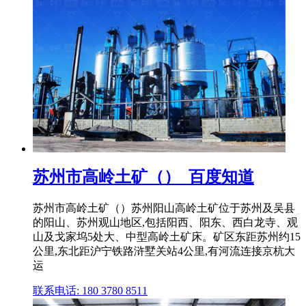
苏州市高岭土矿（）_百度知道
苏州市高岭土矿（）苏州阳山高岭土矿位于苏州及吴县
的阳山、苏州观山地区,包括阳西、阳东、西白龙寺、观
山及戈家坞5处大、中型高岭土矿床。矿区东距苏州约15
公里,东北距沪宁铁路浒墅关站4公里,有河流连接京杭大
运
联系电话: 180 3780 8511