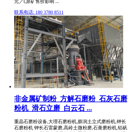
元／t,原矿售价影响 ...
联系电话: 180 3780 8511
非金属矿制粉_方解石磨粉_石灰石磨
粉机_滑石立磨_白云石 ...
重晶石磨粉设备,大理石磨粉机,膨润土立式磨粉机,钾长
石磨粉机 钾长石雷蒙磨,高岭土微粉磨,石膏磨粉机,铝矾