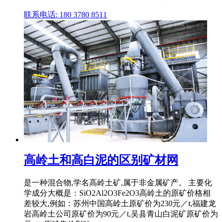
联系电话: 180 3780 8511
高岭土和高白泥的区别矿材网
是一种混合物,学名高岭土矿,属于非金属矿产。 主要化
学成分大概是：SiO2Al2O3Fe2O3高岭土的原矿价格相
差较大,例如：苏州中国高岭土原矿价为230元／t,福建龙
岩高岭土公司原矿价为90元／t,吴县青山白泥矿原矿价为