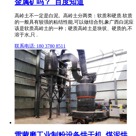
金属矿吗？_百度知道
高岭土不一定是白泥。高岭土分两类：软质和硬质.软质
的一般具有较强的粘结性能,可以做结合剂,象广西白泥应
该是软质高岭土的一种；硬质高岭土是块状、硬质的,不
溶于水,只 .
联系电话: 180 3780 8511
雷蒙磨工业制粉设备烘干机_煤泥烘