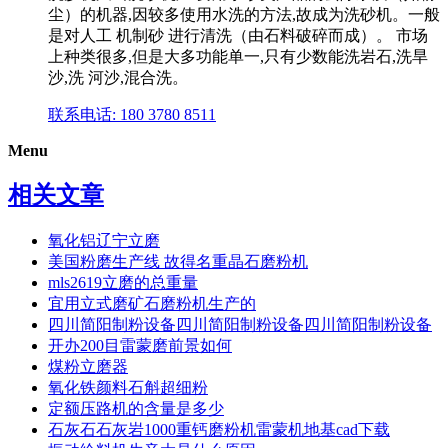
尘）的机器,因较多使用水洗的方法,故成为洗砂机。一般
是对人工 机制砂 进行清洗（由石料破碎而成）。 市场
上种类很多,但是大多功能单一,只有少数能洗岩石,洗旱
沙,洗 河沙,混合洗。
联系电话: 180 3780 8511
Menu
相关文章
氧化铝辽宁立磨
美国粉磨生产线 故得名重晶石磨粉机
mls2619立磨的总重量
宜用立式磨矿石磨粉机生产的
四川简阳制粉设备四川简阳制粉设备四川简阳制粉设备
开办200目雷蒙磨前景如何
煤粉立磨器
氧化铁颜料石斛超细粉
定额压路机的含量是多少
石灰石石灰岩1000重钙磨粉机雷蒙机地基cad下载