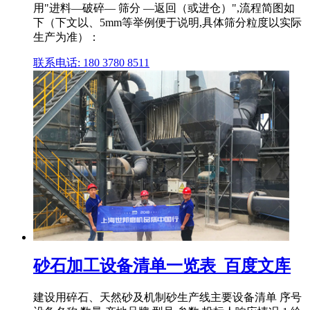
用"进料—破碎— 筛分 —返回（或进仓）",流程简图如
下（下文以、5mm等举例便于说明,具体筛分粒度以实际
生产为准）：
联系电话: 180 3780 8511
砂石加工设备清单一览表_百度文库
建设用碎石、天然砂及机制砂生产线主要设备清单 序号