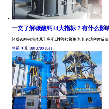
一文了解碳酸钙14大指标？有什么影响
轻质碳酸钙粉体属于多孑L性颗粒聚集体,其表观密度反映
联系电话: 180 3780 8511