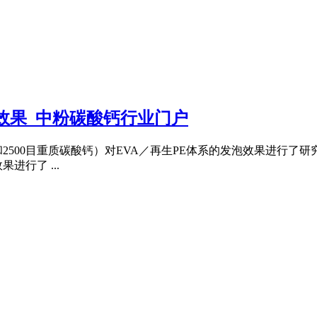
效果_中粉碳酸钙行业门户
目和2500目重质碳酸钙）对EVA／再生PE体系的发泡效果进行
行了 ...