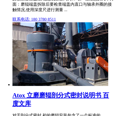
面：磨辊端盖拆除后要检查端盖内直口与轴承外圈的接
触情况,使用深度尺进行测量 ...
联系电话: 180 3780 8511
Atox 立磨磨辊剖分式密封说明书 百
度文库
对于剖分式密封,初的磨辊安装包含了一个标准的