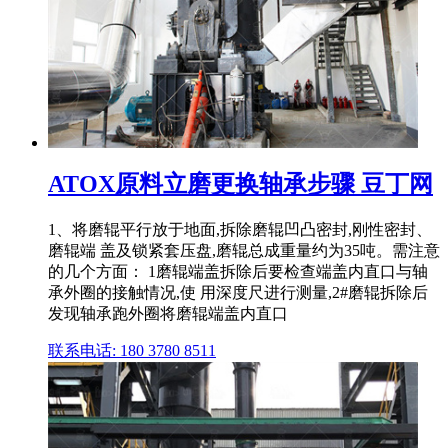
ATOX原料立磨更换轴承步骤 豆丁网
1、将磨辊平行放于地面,拆除磨辊凹凸密封,刚性密封、
磨辊端 盖及锁紧套压盘,磨辊总成重量约为35吨。需注意
的几个方面： 1磨辊端盖拆除后要检查端盖内直口与轴
承外圈的接触情况,使 用深度尺进行测量,2#磨辊拆除后
发现轴承跑外圈将磨辊端盖内直口
联系电话: 180 3780 8511