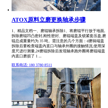
ATOX原料立磨更换轴承步骤
1、精品文档一、磨辊轴承拆除1、将磨辊平行放于地面,
拆除磨辊凹凸密封,刚性密封、磨辊端盖及锁紧套压盘,磨
辊总成重量约为 35 吨。需注意的几个方面：d磨辑端盖
拆除后要检查端盖内直口与轴承外圈的接触情况,使用深
度尺进行测量,2#磨辊拆除后发现轴承跑外圈将磨辊端盖
内直口磨损了 1 ...
联系电话: 180 3780 8511