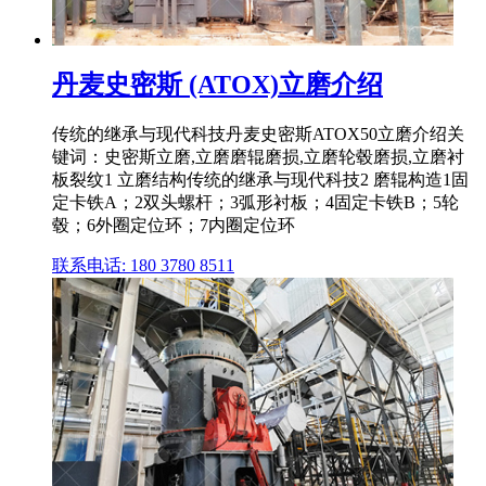
丹麦史密斯 (ATOX)立磨介绍
传统的继承与现代科技丹麦史密斯ATOX50立磨介绍关
键词：史密斯立磨,立磨磨辊磨损,立磨轮毂磨损,立磨衬
板裂纹1 立磨结构传统的继承与现代科技2 磨辊构造1固
定卡铁A；2双头螺杆；3弧形衬板；4固定卡铁B；5轮
毂；6外圈定位环；7内圈定位环
联系电话: 180 3780 8511