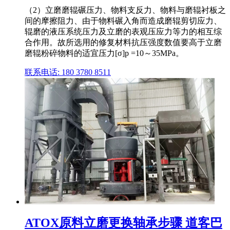
（2）立磨磨辊碾压力、物料支反力、物料与磨辊衬板之
间的摩擦阻力、由于物料碾入角而造成磨辊剪切应力、
辊磨的液压系统压力及立磨的表观压应力等力的相互综
合作用。故所选用的修复材料抗压强度数值要高于立磨
磨辊粉碎物料的适宜压力[σ]p =10～35MPa。
联系电话: 180 3780 8511
ATOX原料立磨更换轴承步骤 道客巴