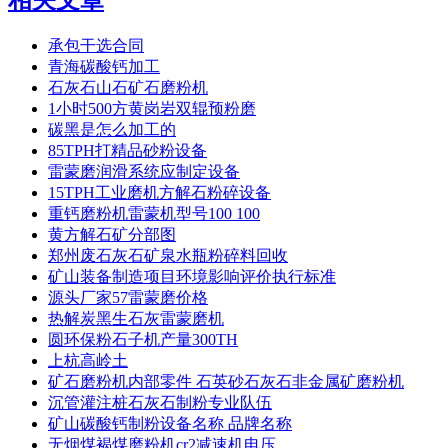
相关文章
承包干选合同
青海碳酸钙加工
石灰石山石矿石磨粉机
1小时500方黄岗岩双辊预粉磨
碳黑是怎么加工的
85TPH打精品砂粉设备
雷蒙磨润滑系统应制定设备
15TPH工业磨机方解石粉碎设备
重钙磨粉机雷蒙机型号100 100
黄方解石矿分部图
郑州废石灰石矿泉水瓶粉碎料回收
矿山装备制造项目环境影响评价执行标准
源头厂家57雷蒙磨价格
热解炭黑生石灰雷蒙磨机
圆环保粉石子机产量300TH
上杭高岭土
矿石磨粉机内部零件 石英砂石灰石非金属矿磨粉机
沉管灌注桩石灰石制粉专业队伍
矿山碳酸钙制粉设备名称 品牌名称
无烟煤褐煤磨粉机cr2减速机电压