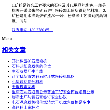
1.矿粉是符合工程要求的石粉及其代用品的统称,一般是
指将开采出来的矿石进行粉碎加工后所得到的料粉。 2.
矿粉是用水淬高炉矿渣,经干燥、粉磨等工艺得到的高细
度、高活 .
联系电话: 180 3780 8511
Menu
相关文章
郑州豫园矿石磨粉机
石料超细磨粉机的价位
生石灰煤厂生产线
辽宁阜新市方解石辊压式粉碎机规格
小型震动筛分料机
无烟煤雷蒙机
重庆石灰石项目公示普通工贸安全评价项目公示
膨润土厂与氟石膏签订安全协议
电石泥磨粉机报价煤渣烘干机优惠价格是多少
高钙粉山东标准