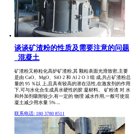
谈谈矿渣粉的性质及需要注意的问题
_混凝土
矿渣粉又称粒化高炉矿渣粉,其 颗粒表面光滑致密,主要
是由 CaO、MgO、SiO 2 和 Al 2 O 3 组 成,共占矿渣粉总
量的 95 ％以 上,且具有较高的潜在活性,在激发剂的作用
下,可与水化合生成具水硬性的胶 凝材料。 矿粉渣 对 水
和外加剂吸附较少,有一定的 物理 减水作用,一般可使混
凝土减少用水量 5% ...
联系电话: 180 3780 8511