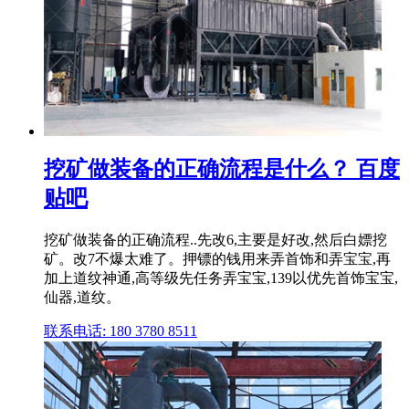
挖矿做装备的正确流程是什么？ 百度
贴吧
挖矿做装备的正确流程..先改6,主要是好改,然后白嫖挖
矿。改7不爆太难了。押镖的钱用来弄首饰和弄宝宝,再
加上道纹神通,高等级先任务弄宝宝,139以优先首饰宝宝,
仙器,道纹。
联系电话: 180 3780 8511