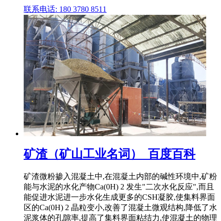
联系电话: 180 3780 8511
矿渣（矿山工业名词）_百度百科
矿渣微粉掺入混凝土中,在混凝土内部的碱性环境中,矿粉
能与水泥的水化产物Ca(0H) 2 发生"二次水化反应",而且
能促进水泥进一步水化生成更多的CSH凝胶,使集料界面
区的Ca(0H) 2 晶粒变小,改善了混凝土微观结构,降低了水
泥浆体的孔隙率,提高了集料界面粘结力,使混凝土的物理