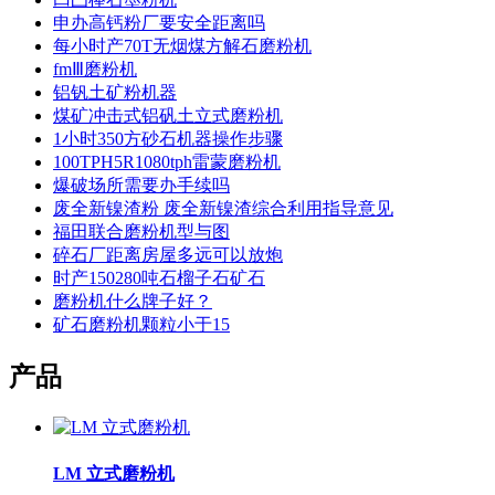
申办高钙粉厂要安全距离吗
每小时产70T无烟煤方解石磨粉机
fmⅢ磨粉机
铝钒土矿粉机器
煤矿冲击式铝矾土立式磨粉机
1小时350方砂石机器操作步骤
100TPH5R1080tph雷蒙磨粉机
爆破场所需要办手续吗
废全新镍渣粉 废全新镍渣综合利用指导意见
福田联合磨粉机型与图
碎石厂距离房屋多远可以放炮
时产150280吨石榴子石矿石
磨粉机什么牌子好？
矿石磨粉机颗粒小于15
产品
LM 立式磨粉机