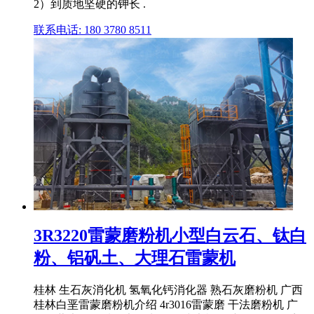
2）到质地坚硬的钾长 .
联系电话: 180 3780 8511
3R3220雷蒙磨粉机小型白云石、钛白
粉、铝矾土、大理石雷蒙机
桂林 生石灰消化机 氢氧化钙消化器 熟石灰磨粉机 广西
桂林白垩雷蒙磨粉机介绍 4r3016雷蒙磨 干法磨粉机 广