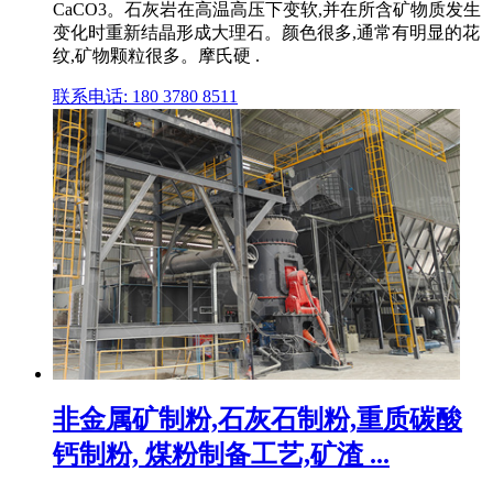
CaCO3。石灰岩在高温高压下变软,并在所含矿物质发生
变化时重新结晶形成大理石。颜色很多,通常有明显的花
纹,矿物颗粒很多。摩氏硬 .
联系电话: 180 3780 8511
非金属矿制粉,石灰石制粉,重质碳酸
钙制粉, 煤粉制备工艺,矿渣 ...