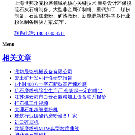
上海世邦攻克粉磨领域的核心关键技术,量身设计环保脱
硫石灰石粉制备、大型非金属矿制粉、重钙加工、煤粉
制备、石油焦磨粉、矿渣微粉、新能源新材料等多行业
粉体制备解决方案,筑牢 .
联系电话: 180 3780 8511
Menu
相关文章
潍坊晟铭机械设备有限公司
瓷土矿开发可行性研究报告
1小时400方十字石新型高产预粉磨
矿石磨粉机除尘生产厂 会扬起一定的粉尘
江苏连云港市白云石微粉加工设备联系报价
打石机工作视频
大理石粗超细磨粉机
建筑行业碳酸钙磨粉设备厂家
进口碎屑机
欧版磨粉机MTW典型粒度曲线
凹凸棒石墨粉机