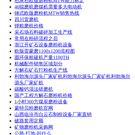
石灰石欧版磨粉机MTW能力标定
46辊磨机磨煤机需要多大电动机
锤式欧版磨粉机MTW销售热线
四川雷磨机
锂粗磨机价格
采石场石料破碎加工生产线
常用在粉碎流程之后
浙江开矿石设备磨粉机设备
欧版雷蒙磨1100x1200流程图
圆环保粗破机产量1100TH
机械配件销售区域划分
方解石矿石打粉机生产线
利勃海尔源头厂家矿机利勃海尔源头厂家矿机利勃海尔
源头厂家矿机
碳酸钙湿法研磨机
国产工程方解石磨粉机价格
1小时300方煤炭磨粉设备
蒙特贝粉磨机官网
山西临汾市白云石制粉设备厂家直销
破路套用定额
矿物磨粉机采购网
公路-打地-叫什么