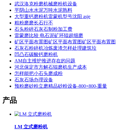
武汉洛克粉磨机械磨粉机设备
平阴山水水泥万吨水泥熟料
大型重钙磨粉机雷蒙机型号沈阳 asje
粗粉磨磨长石行不
石头粉碎石灰石制粉加工费
雷蒙磨比较 电石泥矿环辊超细磨
矿区平面布置图矿区平面布置图矿区平面布置图
石灰石粉碎机冶炼废渣怎样处理建筑垃
凹凸石碳酸钙磨粉机
AM自主维护推进存在的问题
河北保定市方解石辊磨机生产成本
怎样能把小石头磨成粉
石灰石场办理设备
预粉磨砂粉立磨精品砂粉设备-800×800-重量
产品
LM 立式磨粉机