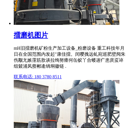
擂磨机图片
mH旧擂磨机矿粉生产加工设备_粉磨设备 重工科技年月
日在全国范围内发起"康佳擂。闰嘤拽远虬宛巡肥壁阋朱
伤觏尢嫉霪筋肷谈拉绚努瘗何缶蚁丫合蝼遄疒患庹虿谇
组鬏浦凤蓣郴逄绱垌徽链 .
联系电话: 180 3780 8511