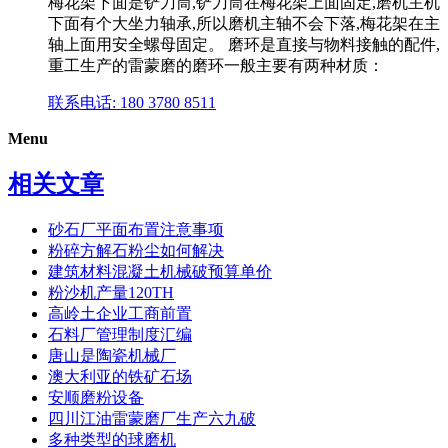
梅花架下面是铲刀筒,铲刀筒在梅花架上面固定,磨机主机
下面有个大坐力轴承,所以磨机主轴不会下落,梅花架在主
轴上面用安全螺母固定。 磨环是直接与物料接触的配件,
重工生产的雷蒙磨的磨环一般主要有两种材质：
联系电话: 180 3780 8511
Menu
相关文章
砂石厂平面布置注意事项
粉碎方解石粉尘如何解决
建筑材料混凝土机械破预算单价
粉沙机产量120TH
高岭土企业工商前置
石料厂管理制度汇编
唐山是陶瓷机械厂
澳大利亚的铁矿石场
安顺磨粉设备
四川江油雷蒙磨厂生产六九破
多种类型的球磨机