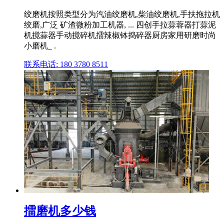
绞磨机按照类型分为汽油绞磨机,柴油绞磨机,手扶拖拉机
绞磨,广泛 矿渣微粉加工机器, ... 四创手拉蒜蓉器打蒜泥
机搅蒜器手动搅碎机擂辣椒钵捣碎器厨房家用研磨时尚
小磨机_ .
联系电话: 180 3780 8511
擂磨机多少钱