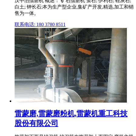
汉中旧擂磨机 概述： 矿石擂磨机 萤石; 伊利石; 硅灰石;
白土; 钾长石;本为生产型企业,集矿产开发,精选,加工和销
售为一体。
联系电话: 180 3780 8511
雷蒙磨,雷蒙磨粉机,雷蒙机重工科技
股份有限公司