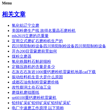
Menu
相关文章
氧化铝辽宁立磨
美国粉磨生产线 故得名重晶石磨粉机
mls2619立磨的总重量
宜用立式磨矿石磨粉机生产的
四川简阳制粉设备四川简阳制粉设备四川简阳制粉设备
开办200目雷蒙磨前景如何
煤粉立磨器
氧化铁颜料石斛超细粉
定额压路机的含量是多少
石灰石石灰岩1000重钙磨粉机雷蒙机地基cad下载
振动给料机生音大是什么原因
成都石油焦制粉雷蒙磨价格
改性膨润土在石油工业
磨煤机磨辊图纸
sp60100重钙磨粉机雷蒙机
铅锌矿采矿铅锌矿采矿铅锌矿采矿
电厂中速磨工作原理 以下简称