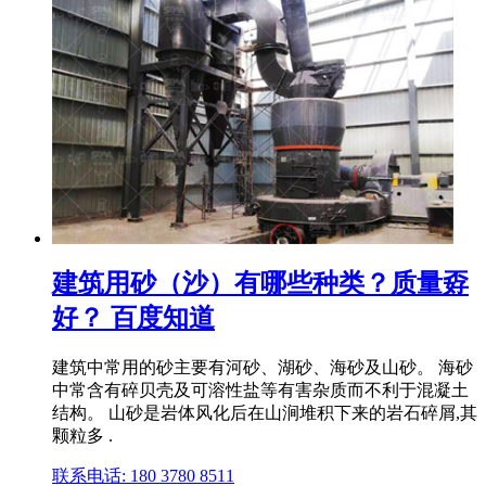
建筑用砂（沙）有哪些种类？质量孬
好？ 百度知道
建筑中常用的砂主要有河砂、湖砂、海砂及山砂。 海砂
中常含有碎贝壳及可溶性盐等有害杂质而不利于混凝土
结构。 山砂是岩体风化后在山涧堆积下来的岩石碎屑,其
颗粒多 .
联系电话: 180 3780 8511