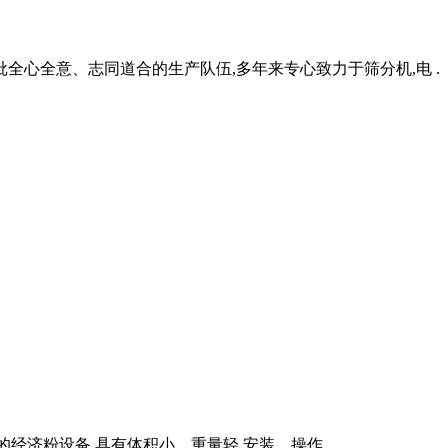
全心全意、志同道合的生产队伍,多年来专心致力于筛分机,电 .
经济粉设备,具有体积小、重量轻,安装、操作 .