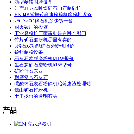
新型菱镁围墙设备
时产315720吨煤矸石山石制砂机
HK04B摇摆式高速粉粹机磨粉机设备
25OX40O碎石机多少钱一台
耐火砖厂的投资
工业磨粉机厂家审批是有哪个部门
竹片矿石磨粉机哪里有卖的
p滑石双功能矿石磨粉机报价
锦州制粉设备
石灰石欧版磨粉机MTW报价
生石灰矿石磨粉机b155型号
矿粉什么东西
耐磨复合石灰石
碳酸钙石灰石粉碎机冶炼废渣处理站
佛山矿石打粉机
土里挖出的透明石头
产品