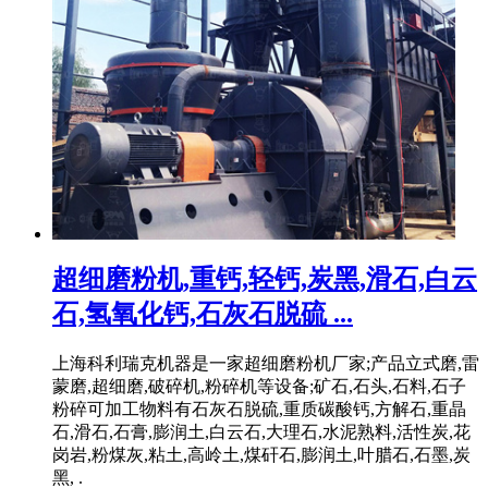
超细磨粉机,重钙,轻钙,炭黑,滑石,白云
石,氢氧化钙,石灰石脱硫 ...
上海科利瑞克机器是一家超细磨粉机厂家;产品立式磨,雷
蒙磨,超细磨,破碎机,粉碎机等设备;矿石,石头,石料,石子
粉碎可加工物料有石灰石脱硫,重质碳酸钙,方解石,重晶
石,滑石,石膏,膨润土,白云石,大理石,水泥熟料,活性炭,花
岗岩,粉煤灰,粘土,高岭土,煤矸石,膨润土,叶腊石,石墨,炭
黑, .