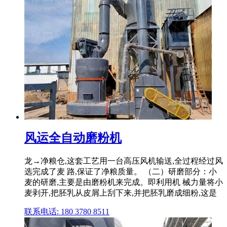
风运全自动磨粉机
龙→净粮仓,这套工艺用一台高压风机输送,全过程经过风
选完成了麦 路,保证了净粮质量。 （二）研磨部分：小
麦的研磨,主要是由磨粉机来完成。即利用机 械力量将小
麦剥开,把胚乳从皮屑上刮下来,并把胚乳磨成细粉,这是
联系电话: 180 3780 8511