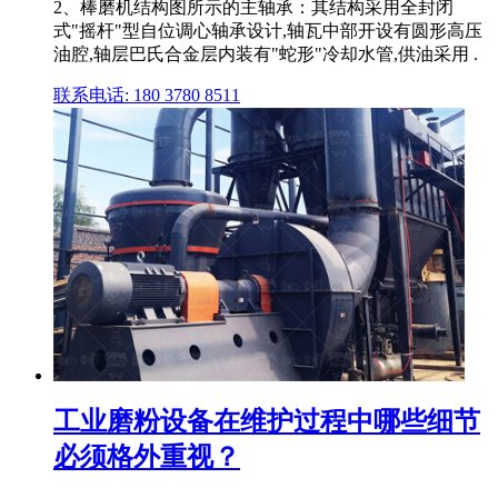
2、棒磨机结构图所示的主轴承：其结构采用全封闭
式"摇杆"型自位调心轴承设计,轴瓦中部开设有圆形高压
油腔,轴层巴氏合金层内装有"蛇形"冷却水管,供油采用 .
联系电话: 180 3780 8511
工业磨粉设备在维护过程中哪些细节
必须格外重视？