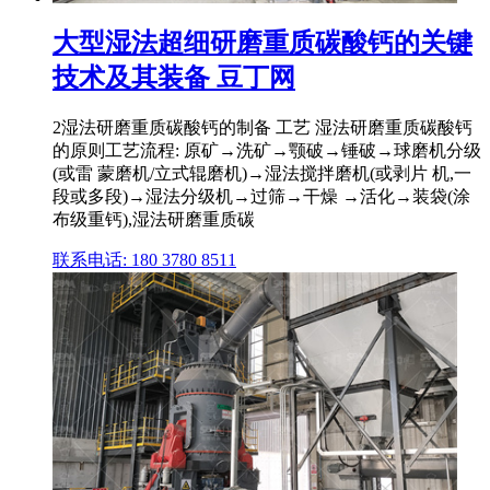
大型湿法超细研磨重质碳酸钙的关键
技术及其装备 豆丁网
2湿法研磨重质碳酸钙的制备 工艺 湿法研磨重质碳酸钙
的原则工艺流程: 原矿→洗矿→颚破→锤破→球磨机分级
(或雷 蒙磨机/立式辊磨机)→湿法搅拌磨机(或剥片 机,一
段或多段)→湿法分级机→过筛→干燥 →活化→装袋(涂
布级重钙),湿法研磨重质碳
联系电话: 180 3780 8511