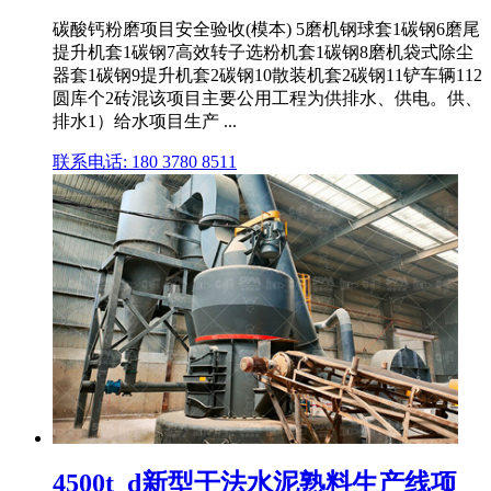
碳酸钙粉磨项目安全验收(模本) 5磨机钢球套1碳钢6磨尾
提升机套1碳钢7高效转子选粉机套1碳钢8磨机袋式除尘
器套1碳钢9提升机套2碳钢10散装机套2碳钢11铲车辆112
圆库个2砖混该项目主要公用工程为供排水、供电。供、
排水1）给水项目生产 ...
联系电话: 180 3780 8511
4500t_d新型干法水泥熟料生产线项