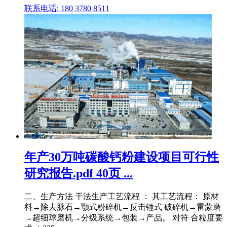
联系电话: 180 3780 8511
年产30万吨碳酸钙粉建设项目可行性
研究报告.pdf 40页 ...
二、生产方法 干法生产工艺流程 ： 其工艺流程： 原材
料→除去脉石→颚式粉碎机→反击锤式 破碎机→雷蒙磨
→超细球磨机→分级系统→包装→产品。 对符 合粒度要