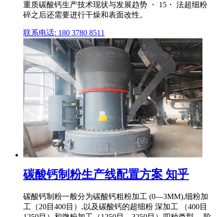
重质碳酸钙生产技术现状与发展趋势 ・ 15・ 法超细粉
碎之后还需要进行干燥和表面改性。
联系电话: 180 3780 8511
碳酸钙制粉生产线配置方案 知乎
碳酸钙制粉一般分为碳酸钙粗粉加工 (0—3MM),细粉加
工（20目400目）,以及碳酸钙的超细粉 深加工 （400目
1250目）和微粉加工（1250目—3250目）四种类型。 阶