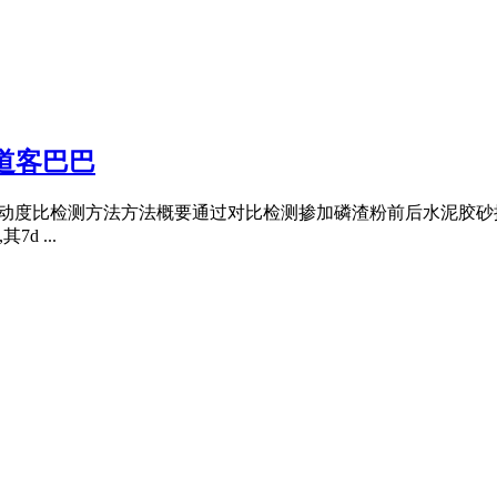
道客巴巴
数及流动度比检测方法方法概要通过对比检测掺加磷渣粉前后水泥胶砂
 ...