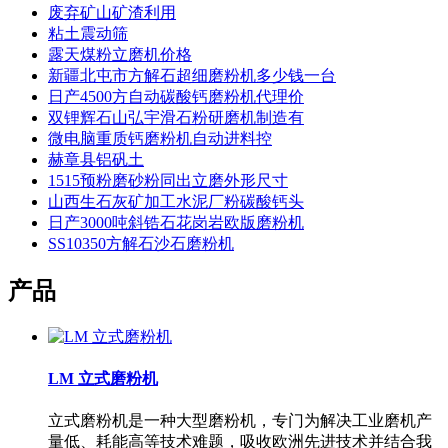
废弃矿山矿渣利用
粘土震动筛
露天煤粉立磨机价格
新疆北屯市方解石超细磨粉机多少钱一台
日产4500方自动碳酸钙磨粉机代理价
双锂辉石山弘宇滑石粉研磨机制造有
微电脑重质钙磨粉机自动进料控
赫章县铝矾土
1515预粉磨砂粉同出立磨外形尺寸
山西生石灰矿加工水泥厂粉碳酸钙头
日产3000吨斜锆石花岗岩欧版磨粉机
SS10350方解石沙石磨粉机
产品
LM 立式磨粉机
立式磨粉机是一种大型磨粉机，专门为解决工业磨机产
量低、耗能高等技术难题，吸收欧洲先进技术并结合我