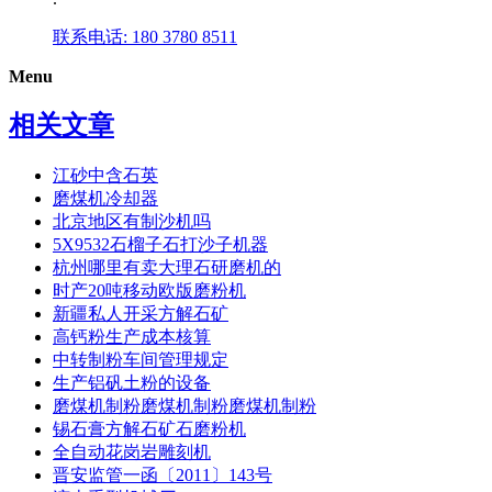
联系电话: 180 3780 8511
Menu
相关文章
江砂中含石英
磨煤机冷却器
北京地区有制沙机吗
5X9532石榴子石打沙子机器
杭州哪里有卖大理石研磨机的
时产20吨移动欧版磨粉机
新疆私人开采方解石矿
高钙粉生产成本核算
中转制粉车间管理规定
生产铝矾土粉的设备
磨煤机制粉磨煤机制粉磨煤机制粉
锡石膏方解石矿石磨粉机
全自动花岗岩雕刻机
晋安监管一函〔2011〕143号