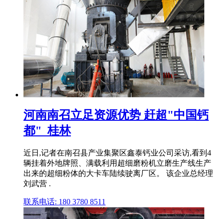
河南南召立足资源优势 赶超"中国钙
都"_桂林
近日,记者在南召县产业集聚区鑫泰钙业公司采访,看到4
辆挂着外地牌照、满载利用超细磨粉机立磨生产线生产
出来的超细粉体的大卡车陆续驶离厂区。 该企业总经理
刘武营 .
联系电话: 180 3780 8511